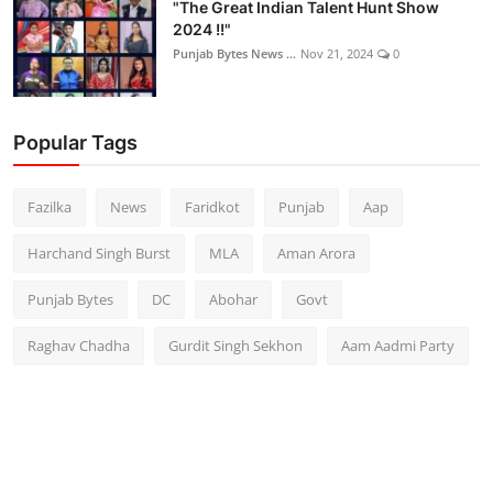
"The Great Indian Talent Hunt Show
2024 !!"
Punjab Bytes News ...
Nov 21, 2024
0
Popular Tags
Fazilka
News
Faridkot
Punjab
Aap
Harchand Singh Burst
MLA
Aman Arora
Punjab Bytes
DC
Abohar
Govt
Raghav Chadha
Gurdit Singh Sekhon
Aam Aadmi Party