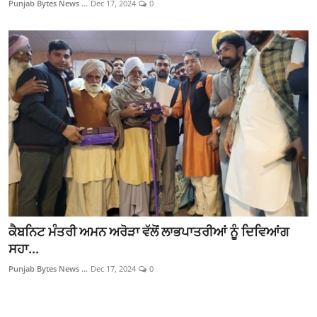
Punjab Bytes News ...
Dec 17, 2024
0
ਫਿਲਮ/ਟੀਵੀ
ਬਦਲੀਆ ਅਤੇ ਨਿਯੁਕਤੀਆਂ
English Website
ਕੈਬਨਿਟ ਮੰਤਰੀ ਅਮਨ ਅਰੋੜਾ ਵੱਲੋਂ ਲਾਭਪਾਤਰੀਆਂ ਨੂੰ ਦਿਵਿਆਂਗ
ਸਹਾ...
Punjab Bytes News ...
Dec 17, 2024
0