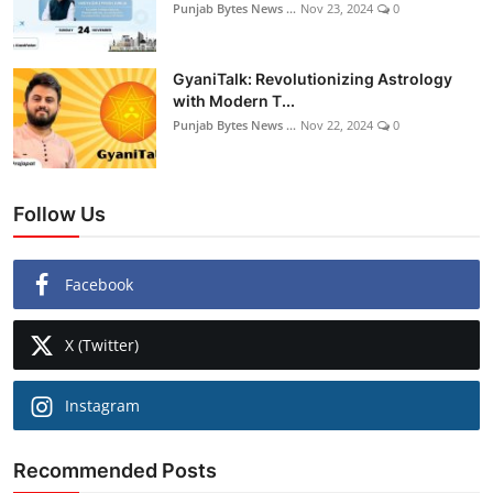
Punjab Bytes News ...
Nov 23, 2024
0
GyaniTalk: Revolutionizing Astrology
with Modern T...
Punjab Bytes News ...
Nov 22, 2024
0
Follow Us
Facebook
X (Twitter)
Instagram
Recommended Posts