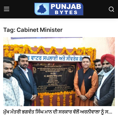
Tag: Cabinet Minister
Login
Register
Home
ਪੰਜਾਬ
Contact
ਹਰਿਆਣਾ-ਹਿਮਾਚਲ
ਨੈਸ਼ਨਲ/ਇੰਡੀਆ
ਦੇਸ਼-ਦੁਨੀਆ
ਮੁੱਖ ਮੰਤਰੀ ਭਗਵੰਤ ਸਿੰਘ ਮਾਨ ਦੀ ਸਰਕਾਰ ਵੱਲੋਂ ਅਰਨੀਵਾਲਾ ਨੂੰ ਸ...
ਕੈਰੀਅਰ/ਐਜੂਕੇਸ਼ਨ