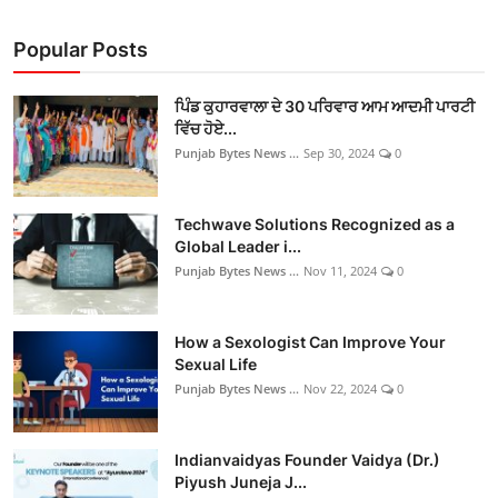
Popular Posts
ਪਿੰਡ ਕੁਹਾਰਵਾਲਾ ਦੇ 30 ਪਰਿਵਾਰ ਆਮ ਆਦਮੀ ਪਾਰਟੀ
ਵਿੱਚ ਹੋਏ...
Punjab Bytes News ...
Sep 30, 2024
0
Techwave Solutions Recognized as a
Global Leader i...
Punjab Bytes News ...
Nov 11, 2024
0
How a Sexologist Can Improve Your
Sexual Life
Punjab Bytes News ...
Nov 22, 2024
0
Indianvaidyas Founder Vaidya (Dr.)
Piyush Juneja J...